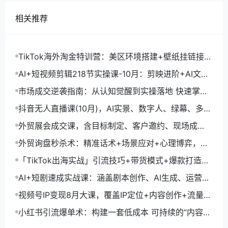
相关推荐
TikTok海外淘金特训营：美区环境搭建+壁纸挂链接
+剪映数字人，月入1.5万
AI+短视频剪辑218节实操课-10月：剪映进阶+AI文案
生成+账号运营，月入2万
市场成交逆袭指南：从认知觉醒到实操落地 快速掌握
市场开拓与成交核心能力
抖音无人直播课(10月)，AI实景、数字人、绿幕、多种
玩法、24小时自动盈利
外贸展会成交课，含目标制定、客户邀约、现场成
交，系统化SOP提升参展ROI
外贸询盘秒杀术：精准话术+场景应对+心理博弈，单
月询盘转化率提升200%
「TikTok出海实战」引流技巧+带货模式+爆款打造，
单月变现10万+秘籍
AI+短剧速成实战课：涵盖剧本创作、AI生成、运营变
现，单部剧收益破万
视频号IP变现8月大课，覆盖IP定位+内容创作+流量获
取+合规运营+商业转化
小红书引流爆单术：构建一套低成本 可持续的“内容-
引流-成交”闭环系统