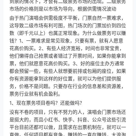
到票的情况下，才会有二级票务市场的出现。二级票务
市场的价格则是以市场为导向，根据供需情况波动
由于热门演唱会供需极度不平衡，门票自然一票难求，
这导致二级市场有利可图，热门场次的门票加价到四位
数（即千元以上）也属正常现象。为什么做票务可以賺
钱？1、一票难求是常见现象，只要有票，就有人愿意
花高价购买。2、有些人经济宽裕，时间也非常宝贵，
他们懒得自己抢票或者错过了开票时间，如果你能拿到
票，他们就愿意花高价购买。3、好的座位主办方通常
都会预留一些，有些人就想要前排或包厢的座位，如果
你有资源能拿到这样的好位置，就可以为他们提供服
务，价格不是问题。只要存在行业的信息差和资源差，
票务行业就有机会盈利。
1、现在票务项目卷吗？还能做吗？
没有不卷的项目，只有不努力的人，演唱会门票市场还
是挺大的，而且小红书、快手、抖音、公众号这些引流
平台目前还都可以做，且需求在出票机制在，就可以一
直做。任何项目都有竞争，賺钱的一直在賺钱，大浪淘