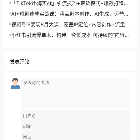
月询盘转化率提升200%
「TikTok出海实战」引流技巧+带货模式+爆款打造，
单月变现10万+秘籍
AI+短剧速成实战课：涵盖剧本创作、AI生成、运营变
现，单部剧收益破万
视频号IP变现8月大课，覆盖IP定位+内容创作+流量获
取+合规运营+商业转化
小红书引流爆单术：构建一套低成本 可持续的“内容-
引流-成交”闭环系统
发表评论