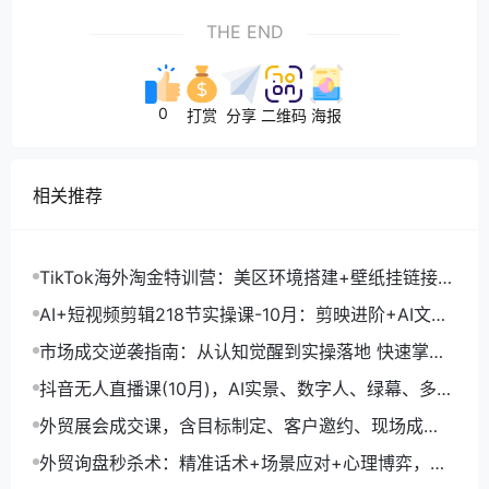
THE END
0
打赏
分享
二维码
海报
相关推荐
TikTok海外淘金特训营：美区环境搭建+壁纸挂链接
+剪映数字人，月入1.5万
AI+短视频剪辑218节实操课-10月：剪映进阶+AI文案
生成+账号运营，月入2万
市场成交逆袭指南：从认知觉醒到实操落地 快速掌握
市场开拓与成交核心能力
抖音无人直播课(10月)，AI实景、数字人、绿幕、多种
玩法、24小时自动盈利
外贸展会成交课，含目标制定、客户邀约、现场成
交，系统化SOP提升参展ROI
外贸询盘秒杀术：精准话术+场景应对+心理博弈，单