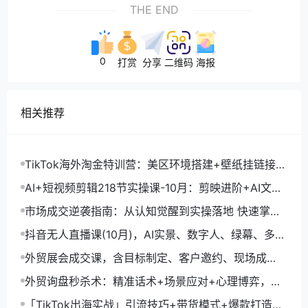
THE END
0
打赏
分享
二维码
海报
相关推荐
TikTok海外淘金特训营：美区环境搭建+壁纸挂链接
+剪映数字人，月入1.5万
AI+短视频剪辑218节实操课-10月：剪映进阶+AI文案
生成+账号运营，月入2万
市场成交逆袭指南：从认知觉醒到实操落地 快速掌握
市场开拓与成交核心能力
抖音无人直播课(10月)，AI实景、数字人、绿幕、多种
玩法、24小时自动盈利
外贸展会成交课，含目标制定、客户邀约、现场成
交，系统化SOP提升参展ROI
外贸询盘秒杀术：精准话术+场景应对+心理博弈，单
月询盘转化率提升200%
「TikTok出海实战」引流技巧+带货模式+爆款打造，