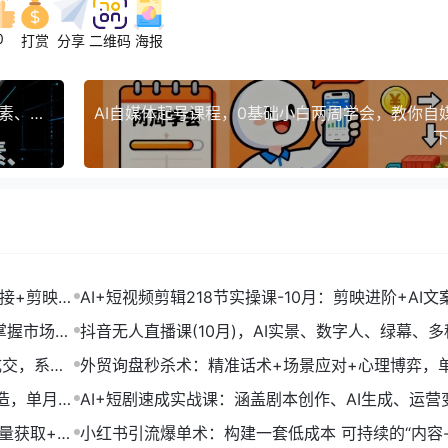
0
打赏
分享
二维码
海报
抖音创业从0到1实战课：掌握定位方法论、爆款元素、直播留人，月涨粉50w+
下
链接+剪映数
AI+短视频剪辑218节实操课-10月：剪映进阶+AI文
+账号运营，月入2万
掌握市场开
抖音无人直播课(10月)，AI实景、数字人、绿幕、多
法、24小时自动盈利
成交，系统
外贸询盘秒杀术：精准话术+场景应对+心理博弈，
转化率提升200%
打造，单月变
AI+短剧速成实战课：涵盖剧本创作、AI生成、运营
单部剧收益破万
流量获取+合
小红书引流爆单术：构建一套低成本 可持续的“内容-