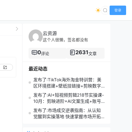
登录
云资源
这个人很懒，签名都没有
0
2631
评论
文章
最近动态
发布了:TikTok海外淘金特训营：美
区环境搭建+壁纸挂链接+剪映数字
人，月入1.5万
发布了:AI+短视频剪辑218节实操课-
10月：剪映进阶+AI文案生成+账号
运营，月入2万
发布了:市场成交逆袭指南：从认知
觉醒到实操落地 快速掌握市场开拓
与成交核心能力