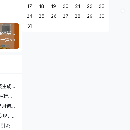
17
18
19
20
21
22
23
24
25
26
27
28
29
30
31
AI自媒体起号课程，0基础小白两周学会，教你自媒体实现商业变现
一篇>>
案生成
种玩
单月询盘
变现，
引流-