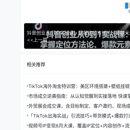
<<上一篇
相关推荐
TikTok海外淘金特训营：美区环境搭建+壁纸挂
字人，月入1.5万
市场成交逆袭指南：从认知觉醒到实操落地 快速
拓与成交核心能力
外贸展会成交课，含目标制定、客户邀约、现场
化SOP提升参展ROI
「TikTok出海实战」引流技巧+带货模式+爆款
现10万+秘籍
视频号IP变现8月大课，覆盖IP定位+内容创作+