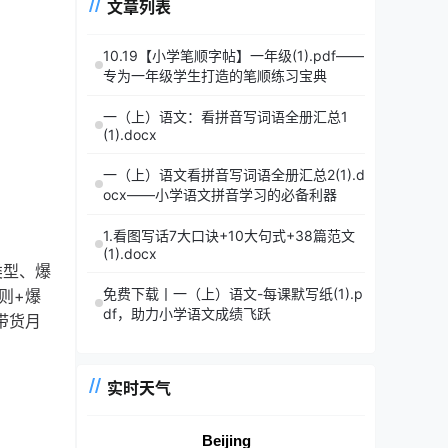
文章列表
10.19【小学笔顺字帖】一年级(1).pdf——
专为一年级学生打造的笔顺练习宝典
一（上）语文：看拼音写词语全册汇总1
(1).docx
一（上）语文看拼音写词语全册汇总2(1).d
ocx——小学语文拼音学习的必备利器
1.看图写话7大口诀+10大句式+38篇范文
(1).docx
类型、爆
免费下载丨一（上）语文-每课默写纸(1).p
则+爆
df，助力小学语文成绩飞跃
带货月
实时天气
Beijing