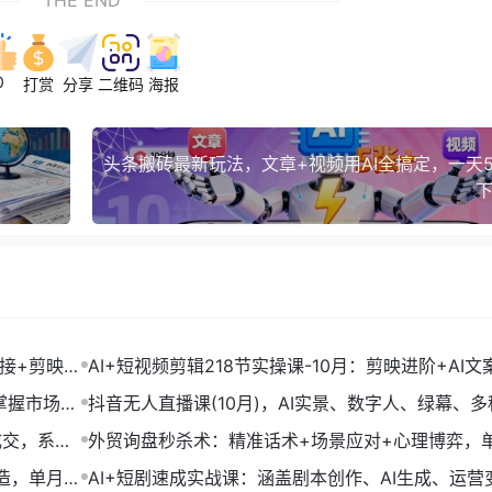
THE END
0
打赏
分享
二维码
海报
下
链接+剪映数
AI+短视频剪辑218节实操课-10月：剪映进阶+AI文
+账号运营，月入2万
掌握市场开
抖音无人直播课(10月)，AI实景、数字人、绿幕、多
法、24小时自动盈利
成交，系统
外贸询盘秒杀术：精准话术+场景应对+心理博弈，
转化率提升200%
打造，单月变
AI+短剧速成实战课：涵盖剧本创作、AI生成、运营