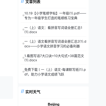
文章列表
10.19【小学笔顺字帖】一年级(1).pdf——
专为一年级学生打造的笔顺练习宝典
一（上）语文：看拼音写词语全册汇总1
(1).docx
一（上）语文看拼音写词语全册汇总2(1).d
ocx——小学语文拼音学习的必备利器
1.看图写话7大口诀+10大句式+38篇范文
(1).docx
免费下载丨一（上）语文-每课默写纸(1).p
df，助力小学语文成绩飞跃
实时天气
Beijing