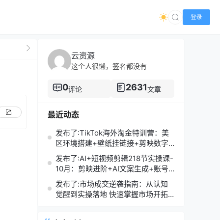
登录
云资源
这个人很懒，签名都没有
0
2631
评论
文章
最近动态
发布了:TikTok海外淘金特训营：美
区环境搭建+壁纸挂链接+剪映数字
人，月入1.5万
发布了:AI+短视频剪辑218节实操课-
10月：剪映进阶+AI文案生成+账号
运营，月入2万
发布了:市场成交逆袭指南：从认知
觉醒到实操落地 快速掌握市场开拓
与成交核心能力