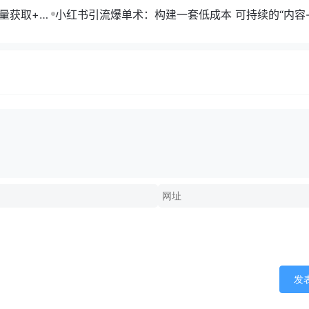
单部剧收益破万
流量获取+合
小红书引流爆单术：构建一套低成本 可持续的“内容-
成交”闭环系统
发