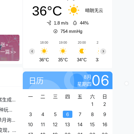
36°C
晴朗无云
1.8 m/s
44%
754
mmHg
18:00
19:00
20:00
21:00
22:00
头条搬砖最新玩法，文章+视频用AI全搞定，一天5张+不是问题，每天只需10分钟
‹
›
一篇>>
36°C
35°C
34°C
33°C
33°C
06
8月
日历
星期四
一
二
三
四
五
六
日
案生成
1
2
种玩
3
4
5
6
7
8
9
单月询盘
10
11
12
13
14
15
16
变现，