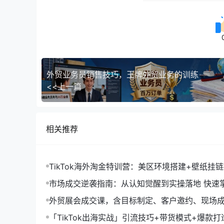
外贸业务员销售技巧，王牌外贸业务的训练
<<上一篇
相关推荐
TikTok海外淘金特训营：美区环境搭建+壁纸挂
字人，月入1.5万
市场成交逆袭指南：从认知觉醒到实操落地 快速
拓与成交核心能力
外贸展会成交课，含目标制定、客户邀约、现场
化SOP提升参展ROI
「TikTok出海实战」引流技巧+带货模式+爆款