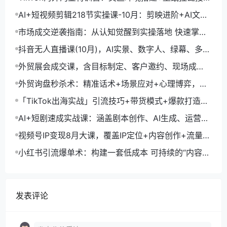
+剪映数字人，月入1.5万
AI+短视频剪辑218节实操课-10月：剪映进阶+AI文案
生成+账号运营，月入2万
市场成交逆袭指南：从认知觉醒到实操落地 快速掌握
市场开拓与成交核心能力
抖音无人直播课(10月)，AI实景、数字人、绿幕、多种
玩法、24小时自动盈利
外贸展会成交课，含目标制定、客户邀约、现场成
交，系统化SOP提升参展ROI
外贸询盘秒杀术：精准话术+场景应对+心理博弈，单
月询盘转化率提升200%
「TikTok出海实战」引流技巧+带货模式+爆款打造，
单月变现10万+秘籍
AI+短剧速成实战课：涵盖剧本创作、AI生成、运营变
现，单部剧收益破万
视频号IP变现8月大课，覆盖IP定位+内容创作+流量获
取+合规运营+商业转化
小红书引流爆单术：构建一套低成本 可持续的“内容-
引流-成交”闭环系统
发表评论