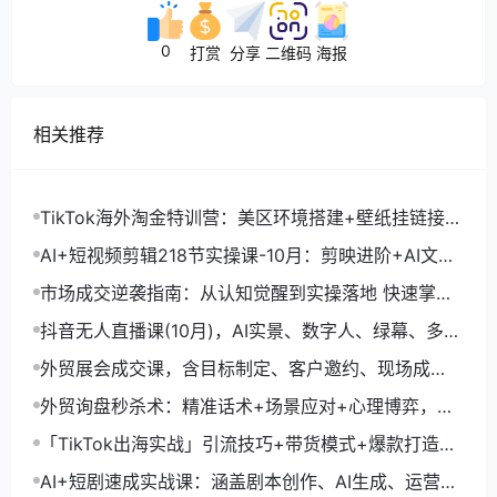
0
打赏
分享
二维码
海报
相关推荐
TikTok海外淘金特训营：美区环境搭建+壁纸挂链接
+剪映数字人，月入1.5万
AI+短视频剪辑218节实操课-10月：剪映进阶+AI文案
生成+账号运营，月入2万
市场成交逆袭指南：从认知觉醒到实操落地 快速掌握
市场开拓与成交核心能力
抖音无人直播课(10月)，AI实景、数字人、绿幕、多种
玩法、24小时自动盈利
外贸展会成交课，含目标制定、客户邀约、现场成
交，系统化SOP提升参展ROI
外贸询盘秒杀术：精准话术+场景应对+心理博弈，单
月询盘转化率提升200%
「TikTok出海实战」引流技巧+带货模式+爆款打造，
单月变现10万+秘籍
AI+短剧速成实战课：涵盖剧本创作、AI生成、运营变