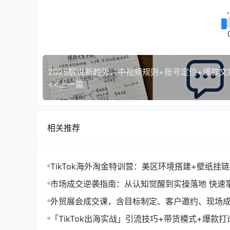
<<上一篇
相关推荐
TikTok海外淘金特训营：美区环境搭建+壁纸挂
字人，月入1.5万
市场成交逆袭指南：从认知觉醒到实操落地 快速
拓与成交核心能力
外贸展会成交课，含目标制定、客户邀约、现场
化SOP提升参展ROI
「TikTok出海实战」引流技巧+带货模式+爆款