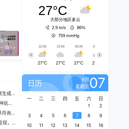
27°C
大部分地区多云
2.9 m/s
86%
759
mmHg
AI美女护士跳舞短视频制作教学，流量拿捏，快速涨千粉万粉【提示词+视频教程】
一篇>>
22:00
23:00
00:00
01:00
02:00
‹
›
27°C
27°C
27°C
27°C
27°C
07
8月
日历
星期五
案生成
一
二
三
四
五
六
日
种玩
1
2
单月询盘
3
4
5
6
7
8
9
变现，
10
11
12
13
14
15
16