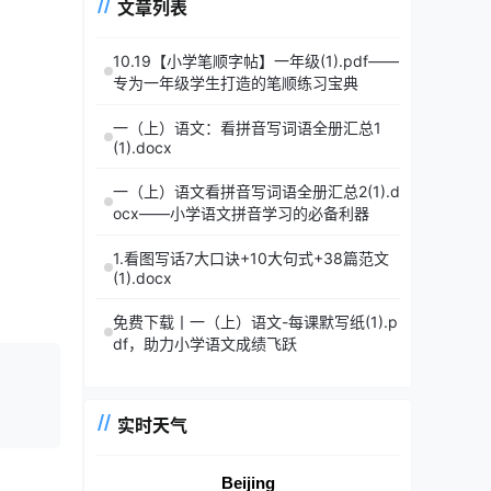
文章列表
10.19【小学笔顺字帖】一年级(1).pdf——
专为一年级学生打造的笔顺练习宝典
一（上）语文：看拼音写词语全册汇总1
(1).docx
一（上）语文看拼音写词语全册汇总2(1).d
ocx——小学语文拼音学习的必备利器
1.看图写话7大口诀+10大句式+38篇范文
(1).docx
免费下载丨一（上）语文-每课默写纸(1).p
df，助力小学语文成绩飞跃
实时天气
Beijing