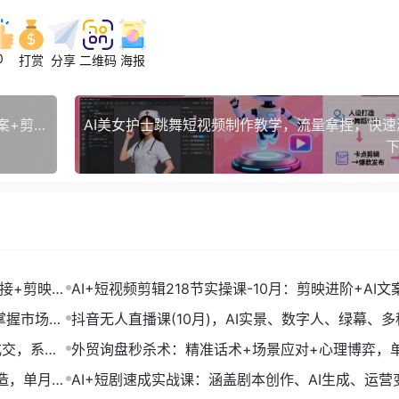
0
打赏
分享
二维码
海报
2025解说新趋势，中视频规则+账号定位+爆款文案+剪辑技巧，月入2万+
下
链接+剪映数
AI+短视频剪辑218节实操课-10月：剪映进阶+AI文
+账号运营，月入2万
掌握市场开
抖音无人直播课(10月)，AI实景、数字人、绿幕、多
法、24小时自动盈利
成交，系统
外贸询盘秒杀术：精准话术+场景应对+心理博弈，
转化率提升200%
打造，单月变
AI+短剧速成实战课：涵盖剧本创作、AI生成、运营