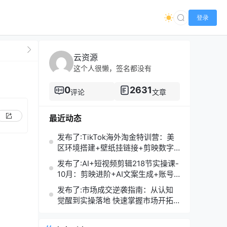
登录
云资源
这个人很懒，签名都没有
0
2631
评论
文章
最近动态
发布了:TikTok海外淘金特训营：美
区环境搭建+壁纸挂链接+剪映数字
人，月入1.5万
发布了:AI+短视频剪辑218节实操课-
10月：剪映进阶+AI文案生成+账号
运营，月入2万
发布了:市场成交逆袭指南：从认知
觉醒到实操落地 快速掌握市场开拓
与成交核心能力