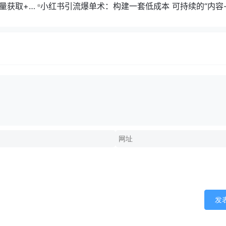
单部剧收益破万
流量获取+合
小红书引流爆单术：构建一套低成本 可持续的“内容-
成交”闭环系统
发