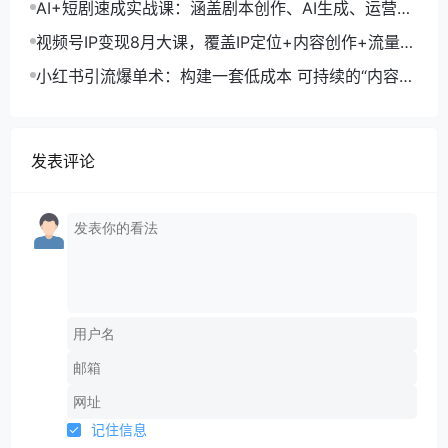
AI+短剧速成实战课：涵盖剧本创作、AI生成、运营变
现，单部剧收益破万
视频号IP变现8月大课，覆盖IP定位+内容创作+流量获
取+合规运营+商业转化
小红书引流爆单术：构建一套低成本 可持续的“内容-
引流-成交”闭环系统
发表评论
记住信息