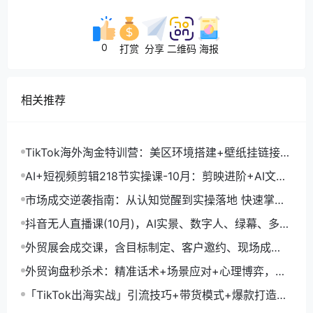
0
打赏
分享
二维码
海报
相关推荐
TikTok海外淘金特训营：美区环境搭建+壁纸挂链接
+剪映数字人，月入1.5万
AI+短视频剪辑218节实操课-10月：剪映进阶+AI文案
生成+账号运营，月入2万
市场成交逆袭指南：从认知觉醒到实操落地 快速掌握
市场开拓与成交核心能力
抖音无人直播课(10月)，AI实景、数字人、绿幕、多种
玩法、24小时自动盈利
外贸展会成交课，含目标制定、客户邀约、现场成
交，系统化SOP提升参展ROI
外贸询盘秒杀术：精准话术+场景应对+心理博弈，单
月询盘转化率提升200%
「TikTok出海实战」引流技巧+带货模式+爆款打造，
单月变现10万+秘籍