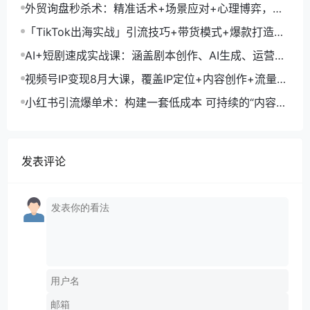
交，系统化SOP提升参展ROI
外贸询盘秒杀术：精准话术+场景应对+心理博弈，单
月询盘转化率提升200%
「TikTok出海实战」引流技巧+带货模式+爆款打造，
单月变现10万+秘籍
AI+短剧速成实战课：涵盖剧本创作、AI生成、运营变
现，单部剧收益破万
视频号IP变现8月大课，覆盖IP定位+内容创作+流量获
取+合规运营+商业转化
小红书引流爆单术：构建一套低成本 可持续的“内容-
引流-成交”闭环系统
发表评论