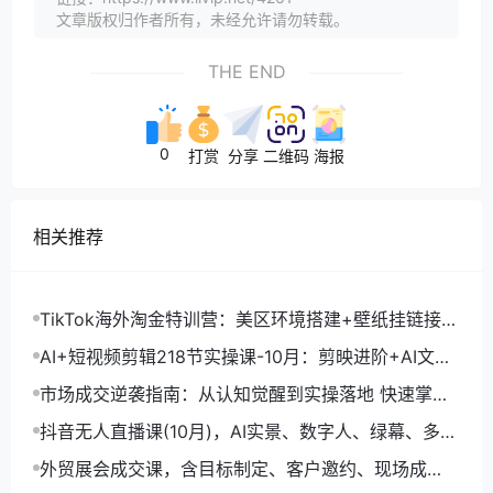
文章版权归作者所有，未经允许请勿转载。
THE END
0
打赏
分享
二维码
海报
相关推荐
TikTok海外淘金特训营：美区环境搭建+壁纸挂链接
+剪映数字人，月入1.5万
AI+短视频剪辑218节实操课-10月：剪映进阶+AI文案
生成+账号运营，月入2万
市场成交逆袭指南：从认知觉醒到实操落地 快速掌握
市场开拓与成交核心能力
抖音无人直播课(10月)，AI实景、数字人、绿幕、多种
玩法、24小时自动盈利
外贸展会成交课，含目标制定、客户邀约、现场成