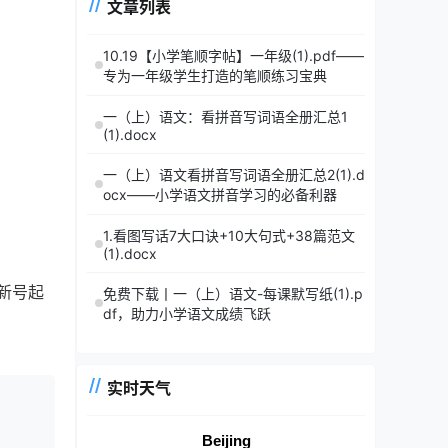
文章列表
10.19【小学笔顺字帖】一年级(1).pdf——
专为一年级学生打造的笔顺练习宝典
一（上）语文：看拼音写词语全册汇总1
(1).docx
一（上）语文看拼音写词语全册汇总2(1).d
ocx——小学语文拼音学习的必备利器
1.看图写话7大口诀+10大句式+38篇范文
(1).docx
新号起
免费下载丨一（上）语文-每课默写纸(1).p
df，助力小学语文成绩飞跃
实时天气
Beijing