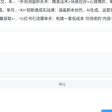
成交，系统
外贸询盘秒杀术：精准话术+场景应对+心理博弈，
转化率提升200%
打造，单月变
AI+短剧速成实战课：涵盖剧本创作、AI生成、运营
单部剧收益破万
流量获取+合
小红书引流爆单术：构建一套低成本 可持续的“内容-
成交”闭环系统