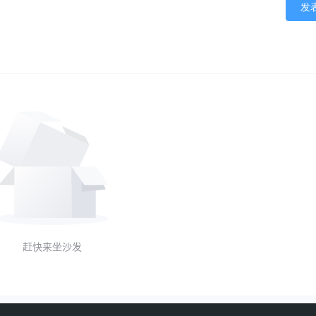
发
赶快来坐沙发