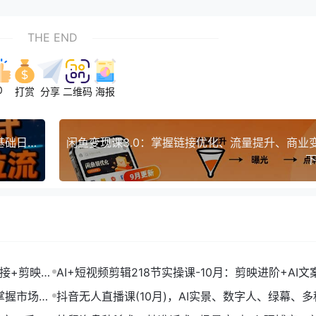
THE END
0
打赏
分享
二维码
海报
视频号分成计划，多种方式起号拉流，一部手机0基础日入3张
下
链接+剪映数
AI+短视频剪辑218节实操课-10月：剪映进阶+AI文
+账号运营，月入2万
掌握市场开
抖音无人直播课(10月)，AI实景、数字人、绿幕、多
法、24小时自动盈利