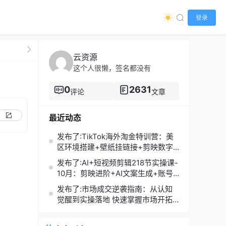
登录
云资源
这个人很懒，签名都没有
0
2631
评论
文章
最近动态
发布了:TikTok海外淘金特训营：美
区环境搭建+壁纸挂链接+剪映数字
人，月入1.5万
发布了:AI+短视频剪辑218节实操课-
10月：剪映进阶+AI文案生成+账号
运营，月入2万
发布了:市场成交逆袭指南：从认知
觉醒到实操落地 快速掌握市场开拓
与成交核心能力