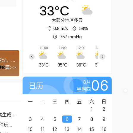
33°C
大部分地区多云
0.8 m/s
58%
757
mmHg
10:00
11:00
12:00
13:00
14:00
‹
›
闲鱼变现课3.0：掌握链接优化、流量提升、商业变现，单日利润800+
33°C
35°C
36°C
37°C
38°C
一篇>>
06
8月
日历
星期四
一
二
三
四
五
六
日
1
2
案生成
3
4
5
6
7
8
9
种玩
10
11
12
13
14
15
16