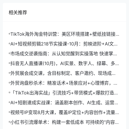
相关推荐
TikTok海外淘金特训营：美区环境搭建+壁纸挂链接
+剪映数字人，月入1.5万
AI+短视频剪辑218节实操课-10月：剪映进阶+AI文案
生成+账号运营，月入2万
市场成交逆袭指南：从认知觉醒到实操落地 快速掌握
市场开拓与成交核心能力
抖音无人直播课(10月)，AI实景、数字人、绿幕、多种
玩法、24小时自动盈利
外贸展会成交课，含目标制定、客户邀约、现场成
交，系统化SOP提升参展ROI
外贸询盘秒杀术：精准话术+场景应对+心理博弈，单
月询盘转化率提升200%
「TikTok出海实战」引流技巧+带货模式+爆款打造，
单月变现10万+秘籍
AI+短剧速成实战课：涵盖剧本创作、AI生成、运营变
现，单部剧收益破万
视频号IP变现8月大课，覆盖IP定位+内容创作+流量获
取+合规运营+商业转化
小红书引流爆单术：构建一套低成本 可持续的“内容-