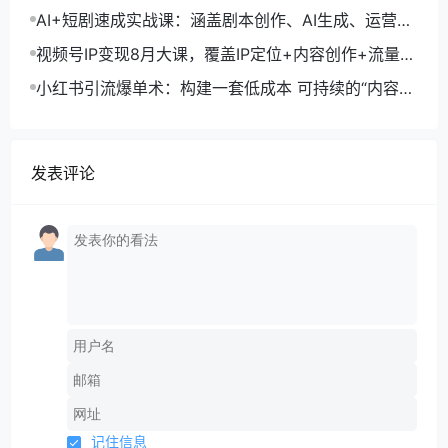
单月变现10万+秘籍
AI+短剧速成实战课：涵盖剧本创作、AI生成、运营变
现，单部剧收益破万
视频号IP变现8月大课，覆盖IP定位+内容创作+流量获
取+合规运营+商业转化
小红书引流爆单术：构建一套低成本 可持续的“内容-
引流-成交”闭环系统
发表评论
记住信息