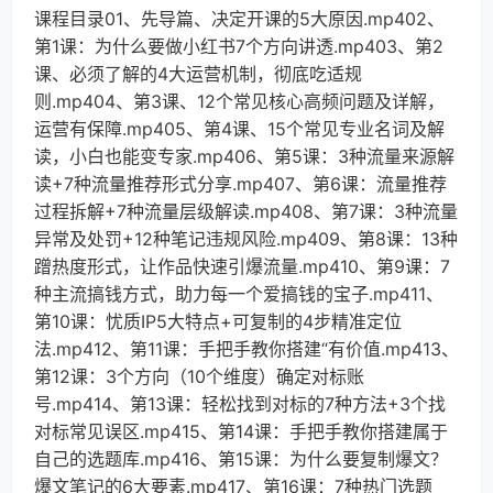
课程目录01、先导篇、决定开课的5大原因.mp402、
第1课：为什么要做小红书7个方向讲透.mp403、第2
课、必须了解的4大运营机制，彻底吃适规
则.mp404、第3课、12个常见核心高频问题及详解，
运营有保障.mp405、第4课、15个常见专业名词及解
读，小白也能变专家.mp406、第5课：3种流量来源解
读+7种流量推荐形式分享.mp407、第6课：流量推荐
过程拆解+7种流量层级解读.mp408、第7课：3种流量
异常及处罚+12种笔记违规风险.mp409、第8课：13种
蹭热度形式，让作品快速引爆流量.mp410、第9课：7
种主流搞钱方式，助力每一个爱搞钱的宝子.mp411、
第10课：忧质IP5大特点+可复制的4步精准定位
法.mp412、第11课：手把手教你搭建“有价值.mp413、
第12课：3个方向（10个维度）确定对标账
号.mp414、第13课：轻松找到对标的7种方法+3个找
对标常见误区.mp415、第14课：手把手教你搭建属于
自己的选题库.mp416、第15课：为什么要复制爆文？
爆文笔记的6大要素.mp417、第16课：7种热门选题