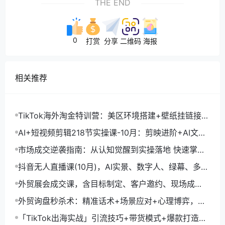
THE END
0
打赏
分享
二维码
海报
相关推荐
TikTok海外淘金特训营：美区环境搭建+壁纸挂链接
+剪映数字人，月入1.5万
AI+短视频剪辑218节实操课-10月：剪映进阶+AI文案
生成+账号运营，月入2万
市场成交逆袭指南：从认知觉醒到实操落地 快速掌握
市场开拓与成交核心能力
抖音无人直播课(10月)，AI实景、数字人、绿幕、多种
玩法、24小时自动盈利
外贸展会成交课，含目标制定、客户邀约、现场成
交，系统化SOP提升参展ROI
外贸询盘秒杀术：精准话术+场景应对+心理博弈，单
月询盘转化率提升200%
「TikTok出海实战」引流技巧+带货模式+爆款打造，