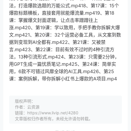
法，打造爆款选题的万能公式.mp418、第17课：15个
爆款标题横板，直接套用就能爆流量.mp419、第18
课：掌握爆文封面逻辑，让点击率蹭蹭往上
涨.mp420、第19课：学以致用，手把手教你拆解大爆
文.mp421、第20课：32个运营必备工具，从文案到数
据到变现到AI全都有.mp422、第21课：又被禁
言.mp423、第22课：目前有效不过时的4种引流方
法，13种引流形式.mp424、第23课：只需要2分钟，
用GPT生成一篇忧质笔记.mp425、第24课：简单实
用，6款不可错过风靡全球的AI工具.mp426、第25
课：案例拆解，带你拆解小红书上爆款的A项目.mp4
版权声明：
作者：云资源
链接：https://www.livip.net/4280
文章版权归作者所有，未经允许请勿转载。