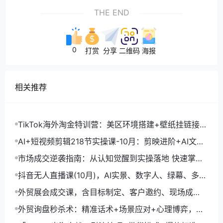
THE END
0
打赏
分享
二维码
海报
相关推荐
TikTok海外淘金特训营：美区环境搭建+壁纸挂链接
+剪映数字人，月入1.5万
AI+短视频剪辑218节实操课-10月：剪映进阶+AI文案
生成+账号运营，月入2万
市场成交逆袭指南：从认知觉醒到实操落地 快速掌握
市场开拓与成交核心能力
抖音无人直播课(10月)，AI实景、数字人、绿幕、多种
玩法、24小时自动盈利
外贸展会成交课，含目标制定、客户邀约、现场成
交，系统化SOP提升参展ROI
外贸询盘秒杀术：精准话术+场景应对+心理博弈，单
月询盘转化率提升200%