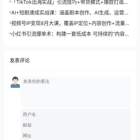
「TikTok出海实战」引流技巧+带货模式+爆款打造，
单月变现10万+秘籍
AI+短剧速成实战课：涵盖剧本创作、AI生成、运营变
现，单部剧收益破万
视频号IP变现8月大课，覆盖IP定位+内容创作+流量获
取+合规运营+商业转化
小红书引流爆单术：构建一套低成本 可持续的“内容-
引流-成交”闭环系统
发表评论