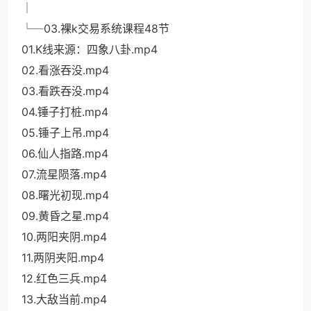
│
└─03.裸k交易系统课程48节
01.K线来源：四象八卦.mp4
02.看涨吞没.mp4
03.看跌吞没.mp4
04.锤子打桩.mp4
05.锤子上吊.mp4
06.仙人指路.mp4
07.流星陨落.mp4
08.曙光初现.mp4
09.黄昏之星.mp4
10.两阳夹阴.mp4
11.两阴夹阳.mp4
12.红色三兵.mp4
13.大敌当前.mp4