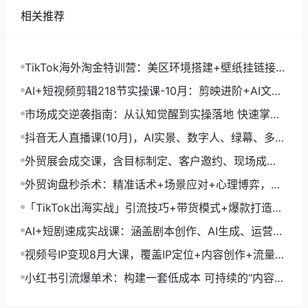
相关推荐
TikTok海外淘金特训营：美区环境搭建+壁纸挂链接
+剪映数字人，月入1.5万
AI+短视频剪辑218节实操课-10月：剪映进阶+AI文案
生成+账号运营，月入2万
市场成交逆袭指南：从认知觉醒到实操落地 快速掌握
市场开拓与成交核心能力
抖音无人直播课(10月)，AI实景、数字人、绿幕、多种
玩法、24小时自动盈利
外贸展会成交课，含目标制定、客户邀约、现场成
交，系统化SOP提升参展ROI
外贸询盘秒杀术：精准话术+场景应对+心理博弈，单
月询盘转化率提升200%
「TikTok出海实战」引流技巧+带货模式+爆款打造，
单月变现10万+秘籍
AI+短剧速成实战课：涵盖剧本创作、AI生成、运营变
现，单部剧收益破万
视频号IP变现8月大课，覆盖IP定位+内容创作+流量获
取+合规运营+商业转化
小红书引流爆单术：构建一套低成本 可持续的“内容-
引流-成交”闭环系统