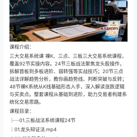
课程介绍：
三大交易系统课 裸K、三点、三板三大交易系统课程，
覆盖92节实操内容。24节三板战法聚焦龙头股操作，
拆解首板到多板进阶、弱转强等实战技巧；20节三点
战法详解趋势分析，教你画趋势线、判断突破与反转；
48节裸K系统从K线基础形态入手，深入解读涨跌逻辑
与买卖点。整套课程从基础到进阶，助力交易者构建系
统化交易思路。
课程目录：
├─01.三板战法系统课程24节
│01.龙头辩证法.mp4