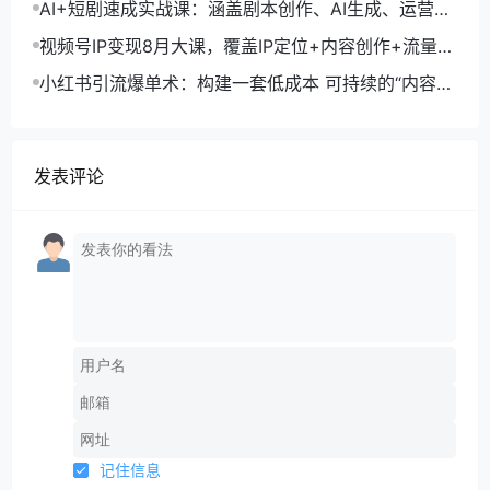
AI+短剧速成实战课：涵盖剧本创作、AI生成、运营变
现，单部剧收益破万
视频号IP变现8月大课，覆盖IP定位+内容创作+流量获
取+合规运营+商业转化
小红书引流爆单术：构建一套低成本 可持续的“内容-
引流-成交”闭环系统
发表评论
记住信息