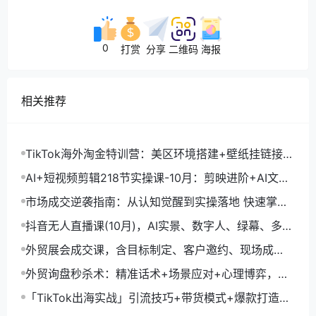
0
打赏
分享
二维码
海报
相关推荐
TikTok海外淘金特训营：美区环境搭建+壁纸挂链接
+剪映数字人，月入1.5万
AI+短视频剪辑218节实操课-10月：剪映进阶+AI文案
生成+账号运营，月入2万
市场成交逆袭指南：从认知觉醒到实操落地 快速掌握
市场开拓与成交核心能力
抖音无人直播课(10月)，AI实景、数字人、绿幕、多种
玩法、24小时自动盈利
外贸展会成交课，含目标制定、客户邀约、现场成
交，系统化SOP提升参展ROI
外贸询盘秒杀术：精准话术+场景应对+心理博弈，单
月询盘转化率提升200%
「TikTok出海实战」引流技巧+带货模式+爆款打造，
单月变现10万+秘籍