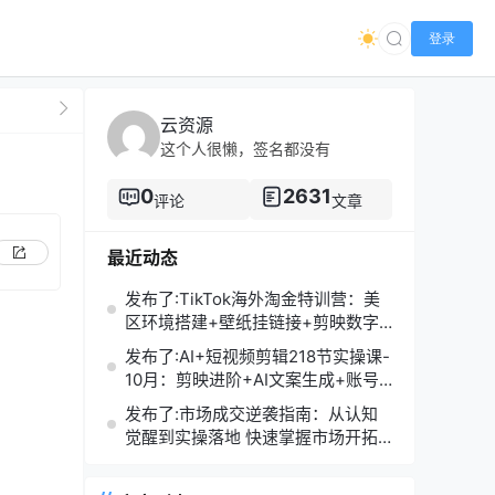
登录
云资源
这个人很懒，签名都没有
0
2631
评论
文章
最近动态
发布了:TikTok海外淘金特训营：美
区环境搭建+壁纸挂链接+剪映数字
人，月入1.5万
发布了:AI+短视频剪辑218节实操课-
10月：剪映进阶+AI文案生成+账号
运营，月入2万
发布了:市场成交逆袭指南：从认知
觉醒到实操落地 快速掌握市场开拓
与成交核心能力