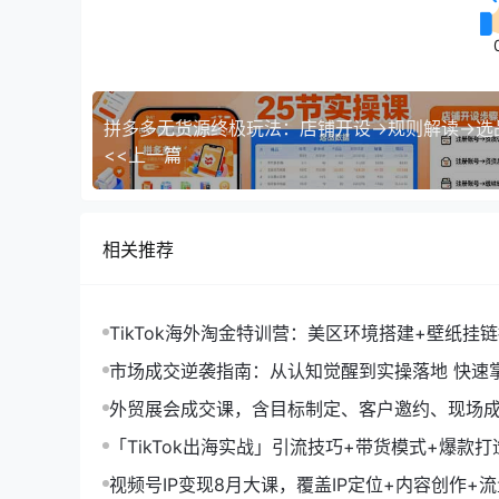
<<上一篇
相关推荐
TikTok海外淘金特训营：美区环境搭建+壁纸挂
字人，月入1.5万
市场成交逆袭指南：从认知觉醒到实操落地 快速
拓与成交核心能力
外贸展会成交课，含目标制定、客户邀约、现场
化SOP提升参展ROI
「TikTok出海实战」引流技巧+带货模式+爆款
现10万+秘籍
视频号IP变现8月大课，覆盖IP定位+内容创作+