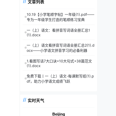
文章列表
10.19【小学笔顺字帖】一年级(1).pdf——
专为一年级学生打造的笔顺练习宝典
一（上）语文：看拼音写词语全册汇总1
(1).docx
一（上）语文看拼音写词语全册汇总2(1).d
ocx——小学语文拼音学习的必备利器
1.看图写话7大口诀+10大句式+38篇范文
(1).docx
免费下载丨一（上）语文-每课默写纸(1).p
df，助力小学语文成绩飞跃
实时天气
Beijing