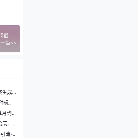
小红书高客单IP课，免费盈利模型、会员制、关键词截流，单账号月入10万+
一篇>>
案生成
种玩
单月询盘
变现，
引流-