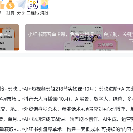
0
打赏
分享
二维码
海报
拼多多无货源终极玩法：店铺开设→规则解读→选品→售后全链路,25节实操课
下
链接+剪映数
AI+短视频剪辑218节实操课-10月：剪映进阶+AI文
+账号运营，月入2万
掌握市场开
抖音无人直播课(10月)，AI实景、数字人、绿幕、多
法、24小时自动盈利
成交，系统
外贸询盘秒杀术：精准话术+场景应对+心理博弈，
转化率提升200%
打造，单月变
AI+短剧速成实战课：涵盖剧本创作、AI生成、运营
单部剧收益破万
流量获取+合
小红书引流爆单术：构建一套低成本 可持续的“内容-