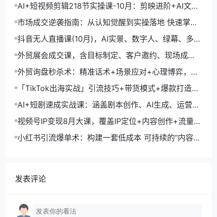
+剪映数字人，月入1.5万
AI+短视频剪辑218节实操课-10月：剪映进阶+AI文案
生成+账号运营，月入2万
市场成交逆袭指南：从认知觉醒到实操落地 快速掌握
市场开拓与成交核心能力
抖音无人直播课(10月)，AI实景、数字人、绿幕、多种
玩法、24小时自动盈利
外贸展会成交课，含目标制定、客户邀约、现场成
交，系统化SOP提升参展ROI
外贸询盘秒杀术：精准话术+场景应对+心理博弈，单
月询盘转化率提升200%
「TikTok出海实战」引流技巧+带货模式+爆款打造，
单月变现10万+秘籍
AI+短剧速成实战课：涵盖剧本创作、AI生成、运营变
现，单部剧收益破万
视频号IP变现8月大课，覆盖IP定位+内容创作+流量获
取+合规运营+商业转化
小红书引流爆单术：构建一套低成本 可持续的“内容-
引流-成交”闭环系统
发表评论