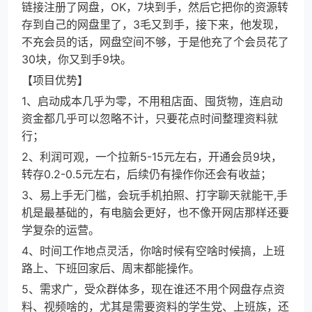
链接注册了网盘，OK，7块到手，然后它把你的资源转
存到自己的网盘里了，3毛又到手，接下来，他发现，
不充会员的话，网盘空间不够，于是他充了个会员花了
30块，你又到手9块。
【项目优势】
1、启动成本几乎为零，不用租店面、囤货物，连启动
资金都几乎可以忽略不计，只要花点时间整理资料就
行；
2、利润可观，一个拉新5-15元左右，开通会员9块，
转存0.2-0.5元左右，后续仍有操作你还会有收益；
3、易上手无门槛，会玩手机拍照、打字聊天就能干,手
机是最基础的，有电脑会更好，也不像开网店那样还要
学复杂的运营。
4、时间工作地点灵活，你啥时候有空啥时候搞，上班
路上、下班回家后、周末都能操作。
5、需求广，受众群体多，现在谁还不用个网盘存点资
料、视频啥的，尤其是需要资料的学生党、上班族，还