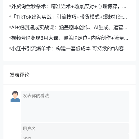
交，系统化SOP提升参展ROI
外贸询盘秒杀术：精准话术+场景应对+心理博弈，单
月询盘转化率提升200%
「TikTok出海实战」引流技巧+带货模式+爆款打造，
单月变现10万+秘籍
AI+短剧速成实战课：涵盖剧本创作、AI生成、运营变
现，单部剧收益破万
视频号IP变现8月大课，覆盖IP定位+内容创作+流量获
取+合规运营+商业转化
小红书引流爆单术：构建一套低成本 可持续的“内容-
引流-成交”闭环系统
发表评论