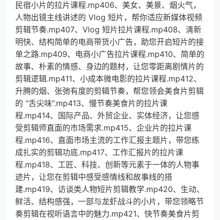
民宿小片的拉片课程.mp406、美女、美景、烟火气，
人物出镜主线讲述的 Vlog 短片，帮你适应新媒体视频
剪辑节奏.mp407、Vlog 短片拉片课程.mp408、清新
明快、结构简单的电商带货小广告，助您开启短片的接
单之路.mp409、电商小广告拉片课程.mp410、简单的
故事、朴素的情感、身边的题材，让您零距离剧情片的
剪辑逻辑.mp411、小成本微电影的拉片课程.mp412、
升腾的烟、张弛有度的剪辑节奏，帮您领会美食片剪辑
的 “舌尖味”.mp413、慢节奏美食片的拉片课
程.mp414、国际产品、外贸企业、实体经济，让您感
受剪辑师直面的市场需求.mp415、企业片的拉片课
程.mp416、直面市场主流的工作汇报主题片，带您练
成扎实的剪辑功底.mp417、工作汇报片的拉片课
程.mp418、工匠、科技、创新等元素于一体的人物事
迹片，让您在剪辑中感受感情线和故事线的搭
建.mp419、访谈类人物短片剪辑教学.mp420、生动、
鲜活、结构感强，一部与龙虾战斗的小片，带您领略节
奏剪辑在视听语言中的魅力.mp421、快节奏美食片剪