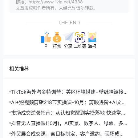
链接：https://www.livip.net/4338
文章版权归作者所有，未经允许请勿转载。
THE END
0
打赏
分享
二维码
海报
相关推荐
TikTok海外淘金特训营：美区环境搭建+壁纸挂链接
+剪映数字人，月入1.5万
AI+短视频剪辑218节实操课-10月：剪映进阶+AI文案
生成+账号运营，月入2万
市场成交逆袭指南：从认知觉醒到实操落地 快速掌握
市场开拓与成交核心能力
抖音无人直播课(10月)，AI实景、数字人、绿幕、多种
玩法、24小时自动盈利
外贸展会成交课，含目标制定、客户邀约、现场成