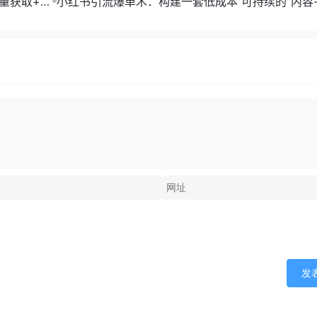
流量获取+合
小红书引流爆单术：构建一套低成本 可持续的“内容-
成交”闭环系统
发