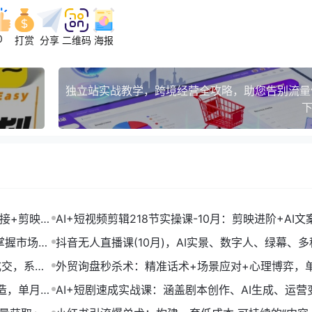
0
打赏
分享
二维码
海报
下
链接+剪映数
AI+短视频剪辑218节实操课-10月：剪映进阶+AI文
+账号运营，月入2万
掌握市场开
抖音无人直播课(10月)，AI实景、数字人、绿幕、多
法、24小时自动盈利
成交，系统
外贸询盘秒杀术：精准话术+场景应对+心理博弈，
转化率提升200%
打造，单月变
AI+短剧速成实战课：涵盖剧本创作、AI生成、运营
单部剧收益破万