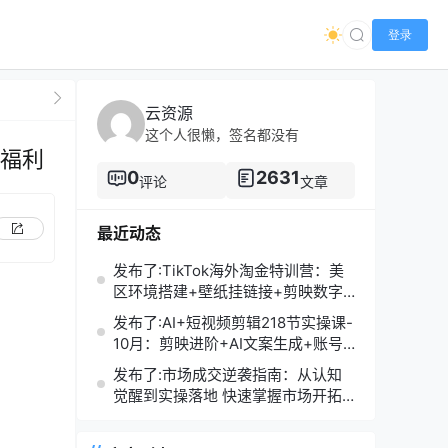
登录
云资源
这个人很懒，签名都没有
白福利
0
2631
评论
文章
最近动态
发布了:TikTok海外淘金特训营：美
区环境搭建+壁纸挂链接+剪映数字
人，月入1.5万
发布了:AI+短视频剪辑218节实操课-
10月：剪映进阶+AI文案生成+账号
运营，月入2万
发布了:市场成交逆袭指南：从认知
觉醒到实操落地 快速掌握市场开拓
与成交核心能力