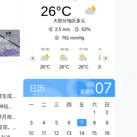
26°C
大部分地区多云
2.5 m/s
62%
761
mmHg
独立站实战教学，跨境经营全攻略，助您告别流量依赖，掌握跨境经营的终极奥
一篇>>
05:00
06:00
07:00
08:00
09:00
‹
›
26°C
26°C
26°C
26°C
27°C
07
8月
日历
星期五
案生成
一
二
三
四
五
六
日
种玩
1
2
单月询盘
3
4
5
6
7
8
9
变现，
10
11
12
13
14
15
16