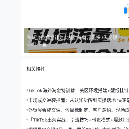
私域流量掘金计划实战训练营，最快3天变现
<<上一篇
相关推荐
TikTok海外淘金特训营：美区环境搭建+壁纸挂
字人，月入1.5万
市场成交逆袭指南：从认知觉醒到实操落地 快速
拓与成交核心能力
外贸展会成交课，含目标制定、客户邀约、现场
化SOP提升参展ROI
「TikTok出海实战」引流技巧+带货模式+爆款
现10万+秘籍