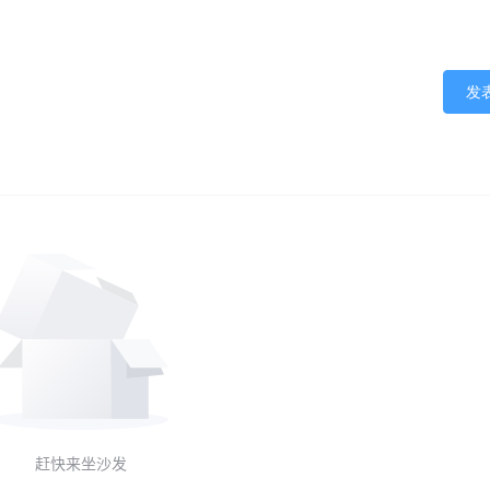
发
赶快来坐沙发