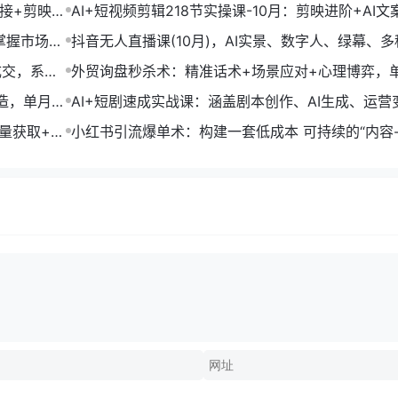
链接+剪映数
AI+短视频剪辑218节实操课-10月：剪映进阶+AI文
+账号运营，月入2万
掌握市场开
抖音无人直播课(10月)，AI实景、数字人、绿幕、多
法、24小时自动盈利
成交，系统
外贸询盘秒杀术：精准话术+场景应对+心理博弈，
转化率提升200%
打造，单月变
AI+短剧速成实战课：涵盖剧本创作、AI生成、运营
单部剧收益破万
流量获取+合
小红书引流爆单术：构建一套低成本 可持续的“内容-
成交”闭环系统