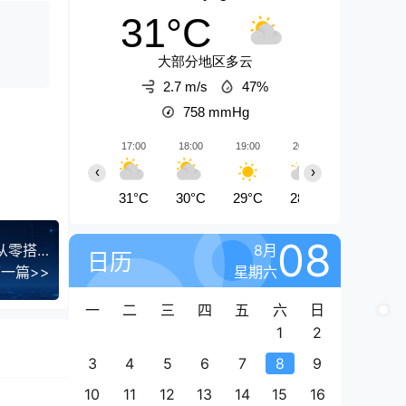
31°C
大部分地区多云
2.7 m/s
47%
758
mmHg
17:00
18:00
19:00
20:00
21:00
‹
›
31°C
30°C
29°C
28°C
27°C
08
AI数字人实操课：基础认知/案例拆解/变现设计，从零搭建数字人IP的技术
8月
日历
一篇>>
星期六
一
二
三
四
五
六
日
1
2
3
4
5
6
7
8
9
10
11
12
13
14
15
16