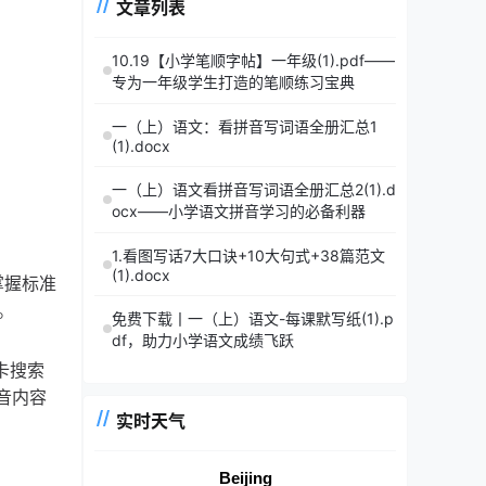
文章列表
10.19【小学笔顺字帖】一年级(1).pdf——
专为一年级学生打造的笔顺练习宝典
一（上）语文：看拼音写词语全册汇总1
(1).docx
一（上）语文看拼音写词语全册汇总2(1).d
ocx——小学语文拼音学习的必备利器
1.看图写话7大口诀+10大句式+38篇范文
(1).docx
掌握标准
。
免费下载丨一（上）语文-每课默写纸(1).p
df，助力小学语文成绩飞跃
品卡搜索
抖音内容
实时天气
Beijing