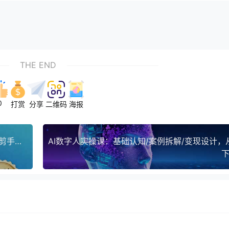
THE END
0
打赏
分享
二维码
海报
抖音切片混剪带货实战：权限开通、商品挂车、混剪手法，新手月入8000+
下