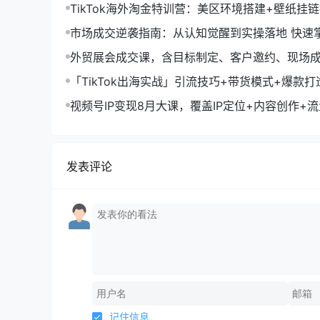
TikTok海外淘金特训营：美区环境搭建+壁纸挂
字人，月入1.5万
市场成交逆袭指南：从认知觉醒到实操落地 快速
拓与成交核心能力
外贸展会成交课，含目标制定、客户邀约、现场
化SOP提升参展ROI
「TikTok出海实战」引流技巧+带货模式+爆款
现10万+秘籍
视频号IP变现8月大课，覆盖IP定位+内容创作+
规运营+商业转化
发表评论
记住信息