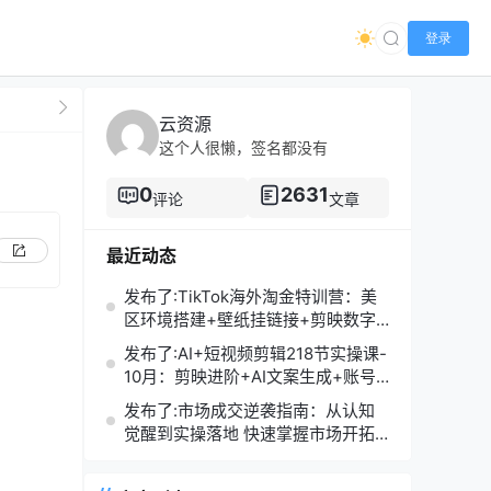
登录
云资源
这个人很懒，签名都没有
0
2631
评论
文章
最近动态
发布了:TikTok海外淘金特训营：美
区环境搭建+壁纸挂链接+剪映数字
人，月入1.5万
发布了:AI+短视频剪辑218节实操课-
10月：剪映进阶+AI文案生成+账号
运营，月入2万
发布了:市场成交逆袭指南：从认知
觉醒到实操落地 快速掌握市场开拓
与成交核心能力