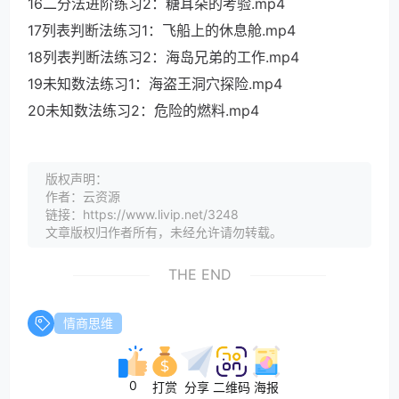
16二分法进阶练习2：糖耳朵的考验.mp4
17列表判断法练习1：飞船上的休息舱.mp4
18列表判断法练习2：海岛兄弟的工作.mp4
19未知数法练习1：海盗王洞穴探险.mp4
20未知数法练习2：危险的燃料.mp4
版权声明：
作者：云资源
链接：https://www.livip.net/3248
文章版权归作者所有，未经允许请勿转载。
THE END
情商思维
0
打赏
分享
二维码
海报