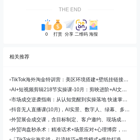
THE END
0
打赏
分享
二维码
海报
相关推荐
TikTok海外淘金特训营：美区环境搭建+壁纸挂链接
+剪映数字人，月入1.5万
AI+短视频剪辑218节实操课-10月：剪映进阶+AI文案
生成+账号运营，月入2万
市场成交逆袭指南：从认知觉醒到实操落地 快速掌握
市场开拓与成交核心能力
抖音无人直播课(10月)，AI实景、数字人、绿幕、多种
玩法、24小时自动盈利
外贸展会成交课，含目标制定、客户邀约、现场成
交，系统化SOP提升参展ROI
外贸询盘秒杀术：精准话术+场景应对+心理博弈，单
月询盘转化率提升200%
「TikTok出海实战」引流技巧+带货模式+爆款打造，