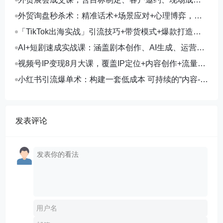
交，系统化SOP提升参展ROI
外贸询盘秒杀术：精准话术+场景应对+心理博弈，单
月询盘转化率提升200%
「TikTok出海实战」引流技巧+带货模式+爆款打造，
单月变现10万+秘籍
AI+短剧速成实战课：涵盖剧本创作、AI生成、运营变
现，单部剧收益破万
视频号IP变现8月大课，覆盖IP定位+内容创作+流量获
取+合规运营+商业转化
小红书引流爆单术：构建一套低成本 可持续的“内容-引
流-成交”闭环系统
发表评论