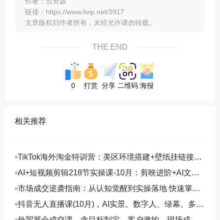
作者：云资源
链接：https://www.livip.net/3917
文章版权归作者所有，未经允许请勿转载。
THE END
0
打赏
分享
二维码
海报
相关推荐
TikTok海外淘金特训营：美区环境搭建+壁纸挂链接
+剪映数字人，月入1.5万
AI+短视频剪辑218节实操课-10月：剪映进阶+AI文案
生成+账号运营，月入2万
市场成交逆袭指南：从认知觉醒到实操落地 快速掌握
市场开拓与成交核心能力
抖音无人直播课(10月)，AI实景、数字人、绿幕、多种
玩法、24小时自动盈利
外贸展会成交课，含目标制定、客户邀约、现场成