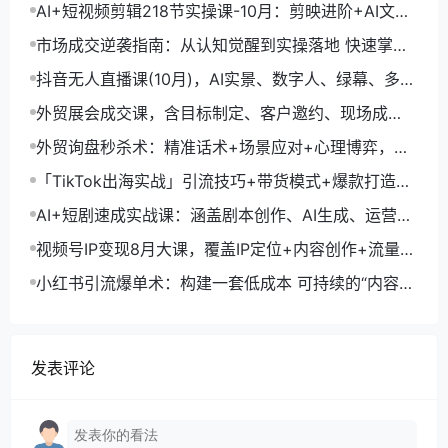
+剪映数字人，月入1.5万
AI+短视频剪辑218节实操课-10月：剪映进阶+AI文案
生成+账号运营，月入2万
市场成交逆袭指南：从认知觉醒到实操落地 快速掌握
市场开拓与成交核心能力
抖音无人直播课(10月)，AI实景、数字人、绿幕、多种
玩法、24小时自动盈利
外贸展会成交课，含目标制定、客户邀约、现场成
交，系统化SOP提升参展ROI
外贸询盘秒杀术：精准话术+场景应对+心理博弈，单
月询盘转化率提升200%
「TikTok出海实战」引流技巧+带货模式+爆款打造，
单月变现10万+秘籍
AI+短剧速成实战课：涵盖剧本创作、AI生成、运营变
现，单部剧收益破万
视频号IP变现8月大课，覆盖IP定位+内容创作+流量获
取+合规运营+商业转化
小红书引流爆单术：构建一套低成本 可持续的“内容-
引流-成交”闭环系统
发表评论