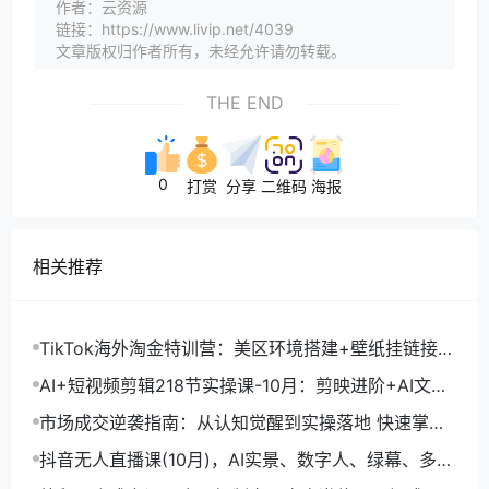
作者：云资源
链接：https://www.livip.net/4039
文章版权归作者所有，未经允许请勿转载。
THE END
0
打赏
分享
二维码
海报
相关推荐
TikTok海外淘金特训营：美区环境搭建+壁纸挂链接
+剪映数字人，月入1.5万
AI+短视频剪辑218节实操课-10月：剪映进阶+AI文案
生成+账号运营，月入2万
市场成交逆袭指南：从认知觉醒到实操落地 快速掌握
市场开拓与成交核心能力
抖音无人直播课(10月)，AI实景、数字人、绿幕、多种
玩法、24小时自动盈利