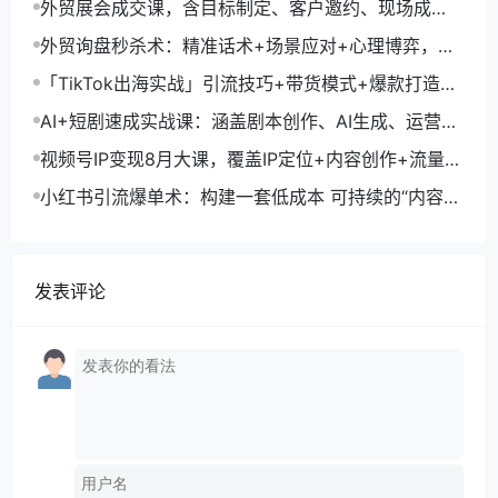
外贸展会成交课，含目标制定、客户邀约、现场成
交，系统化SOP提升参展ROI
外贸询盘秒杀术：精准话术+场景应对+心理博弈，单
月询盘转化率提升200%
「TikTok出海实战」引流技巧+带货模式+爆款打造，
单月变现10万+秘籍
AI+短剧速成实战课：涵盖剧本创作、AI生成、运营变
现，单部剧收益破万
视频号IP变现8月大课，覆盖IP定位+内容创作+流量获
取+合规运营+商业转化
小红书引流爆单术：构建一套低成本 可持续的“内容-
引流-成交”闭环系统
发表评论