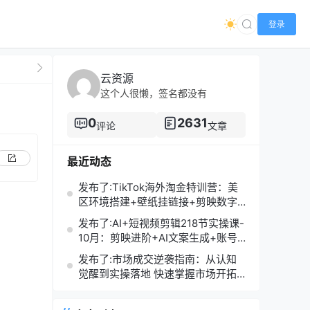
登录
云资源
这个人很懒，签名都没有
0
2631
评论
文章
最近动态
发布了:TikTok海外淘金特训营：美
区环境搭建+壁纸挂链接+剪映数字
人，月入1.5万
发布了:AI+短视频剪辑218节实操课-
10月：剪映进阶+AI文案生成+账号
运营，月入2万
发布了:市场成交逆袭指南：从认知
觉醒到实操落地 快速掌握市场开拓
与成交核心能力