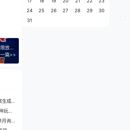
17
18
19
20
21
22
23
24
25
26
27
28
29
30
31
小说创作者搬砖玩法，不限制IP简单无脑 可矩阵无限放大小白也能实现轻…
一篇>>
案生成
种玩
单月询盘