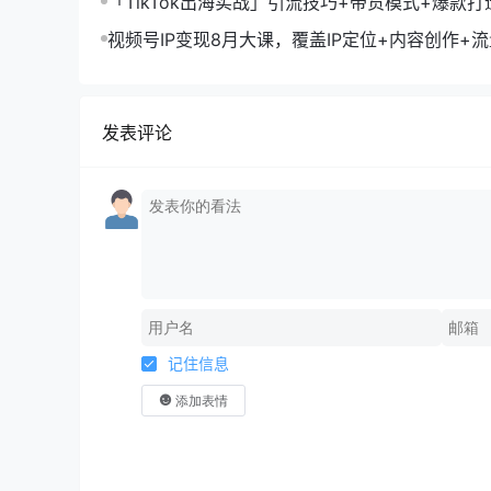
「TikTok出海实战」引流技巧+带货模式+爆款
现10万+秘籍
视频号IP变现8月大课，覆盖IP定位+内容创作+
规运营+商业转化
发表评论
记住信息
添加表情