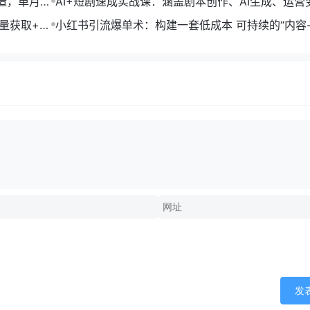
打造，单月变
AI+短剧速成实战课：涵盖剧本创作、AI生成、运营
单部剧收益破万
流量获取+合
小红书引流爆单术：构建一套低成本 可持续的“内容-
成交”闭环系统
发