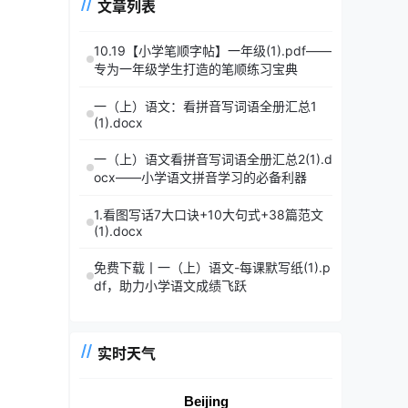
文章列表
10.19【小学笔顺字帖】一年级(1).pdf——
专为一年级学生打造的笔顺练习宝典
一（上）语文：看拼音写词语全册汇总1
(1).docx
一（上）语文看拼音写词语全册汇总2(1).d
ocx——小学语文拼音学习的必备利器
1.看图写话7大口诀+10大句式+38篇范文
(1).docx
免费下载丨一（上）语文-每课默写纸(1).p
df，助力小学语文成绩飞跃
实时天气
Beijing