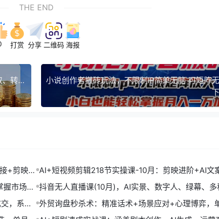
THE END
0
打赏
分享
二维码
海报
2025跨境独立站运营课：涵盖建站搭建、流量获取、转化优化三大核心模块
下
链接+剪映数
AI+短视频剪辑218节实操课-10月：剪映进阶+AI文
+账号运营，月入2万
掌握市场开
抖音无人直播课(10月)，AI实景、数字人、绿幕、多
法、24小时自动盈利
成交，系统
外贸询盘秒杀术：精准话术+场景应对+心理博弈，
转化率提升200%