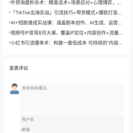
外贸询盘秒杀术：精准话术+场景应对+心理博弈，单
月询盘转化率提升200%
「TikTok出海实战」引流技巧+带货模式+爆款打造，
单月变现10万+秘籍
AI+短剧速成实战课：涵盖剧本创作、AI生成、运营变
现，单部剧收益破万
视频号IP变现8月大课，覆盖IP定位+内容创作+流量获
取+合规运营+商业转化
小红书引流爆单术：构建一套低成本 可持续的“内容-
引流-成交”闭环系统
发表评论