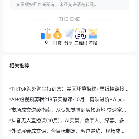
文章版权归作者所有，未经允许请勿转载。
THE END
0
打赏
分享
二维码
海报
相关推荐
TikTok海外淘金特训营：美区环境搭建+壁纸挂链接
+剪映数字人，月入1.5万
AI+短视频剪辑218节实操课-10月：剪映进阶+AI文案
生成+账号运营，月入2万
市场成交逆袭指南：从认知觉醒到实操落地 快速掌握
市场开拓与成交核心能力
抖音无人直播课(10月)，AI实景、数字人、绿幕、多种
玩法、24小时自动盈利
外贸展会成交课，含目标制定、客户邀约、现场成
交，系统化SOP提升参展ROI