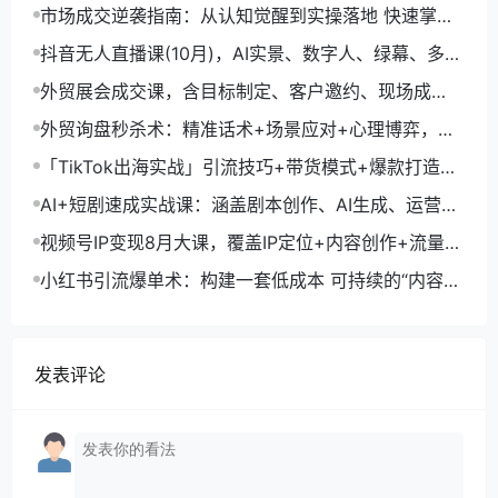
生成+账号运营，月入2万
市场成交逆袭指南：从认知觉醒到实操落地 快速掌握
市场开拓与成交核心能力
抖音无人直播课(10月)，AI实景、数字人、绿幕、多种
玩法、24小时自动盈利
外贸展会成交课，含目标制定、客户邀约、现场成
交，系统化SOP提升参展ROI
外贸询盘秒杀术：精准话术+场景应对+心理博弈，单
月询盘转化率提升200%
「TikTok出海实战」引流技巧+带货模式+爆款打造，
单月变现10万+秘籍
AI+短剧速成实战课：涵盖剧本创作、AI生成、运营变
现，单部剧收益破万
视频号IP变现8月大课，覆盖IP定位+内容创作+流量获
取+合规运营+商业转化
小红书引流爆单术：构建一套低成本 可持续的“内容-
引流-成交”闭环系统
发表评论