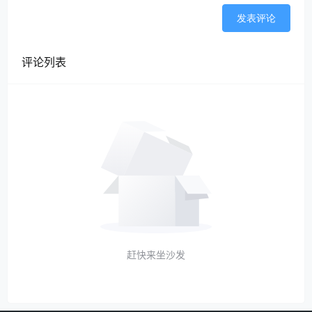
发表评论
评论列表
赶快来坐沙发