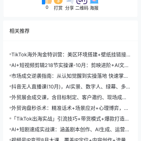
0
打赏
分享
二维码
海报
相关推荐
TikTok海外淘金特训营：美区环境搭建+壁纸挂链接
+剪映数字人，月入1.5万
AI+短视频剪辑218节实操课-10月：剪映进阶+AI文案
生成+账号运营，月入2万
市场成交逆袭指南：从认知觉醒到实操落地 快速掌握
市场开拓与成交核心能力
抖音无人直播课(10月)，AI实景、数字人、绿幕、多种
玩法、24小时自动盈利
外贸展会成交课，含目标制定、客户邀约、现场成
交，系统化SOP提升参展ROI
外贸询盘秒杀术：精准话术+场景应对+心理博弈，单
月询盘转化率提升200%
「TikTok出海实战」引流技巧+带货模式+爆款打造，
单月变现10万+秘籍
AI+短剧速成实战课：涵盖剧本创作、AI生成、运营变
现，单部剧收益破万
视频号IP变现8月大课，覆盖IP定位+内容创作+流量获