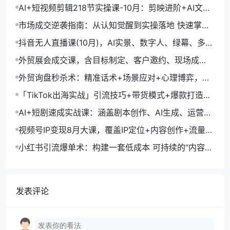
+剪映数字人，月入1.5万
AI+短视频剪辑218节实操课-10月：剪映进阶+AI文案
生成+账号运营，月入2万
市场成交逆袭指南：从认知觉醒到实操落地 快速掌握
市场开拓与成交核心能力
抖音无人直播课(10月)，AI实景、数字人、绿幕、多种
玩法、24小时自动盈利
外贸展会成交课，含目标制定、客户邀约、现场成
交，系统化SOP提升参展ROI
外贸询盘秒杀术：精准话术+场景应对+心理博弈，单
月询盘转化率提升200%
「TikTok出海实战」引流技巧+带货模式+爆款打造，
单月变现10万+秘籍
AI+短剧速成实战课：涵盖剧本创作、AI生成、运营变
现，单部剧收益破万
视频号IP变现8月大课，覆盖IP定位+内容创作+流量获
取+合规运营+商业转化
小红书引流爆单术：构建一套低成本 可持续的“内容-
引流-成交”闭环系统
发表评论